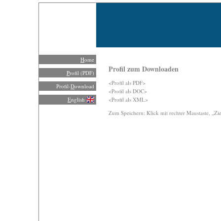
H
ome
Profil zum Downloaden
P
rofil (PDF)
<
Profil als PDF
>
Profil-
D
ownload
<
Profil als DOC
>
E
nglish
<
Profil als XML
>
Zum Speichern: Klick mit rechter Maustaste, „Zi